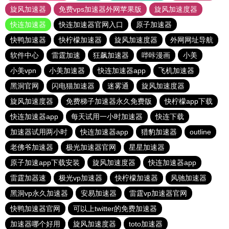
旋风加速器
免费vps加速器外网苹果版
旋风加速度器
快连加速器
快连加速器官网入口
原子加速器
快鸭加速器
快柠檬加速器
旋风加速度器
外网网址导航
软件中心
雷霆加速
狂飙加速器
哔咔漫画
小美
小美vpn
小美加速器
快连加速器app
飞机加速器
黑洞官网
闪电猫加速器
迷雾通
旋风加速度器
旋风加速度器
免费梯子加速器永久免费版
快柠檬app下载
快连加速器app
每天试用一小时加速器
快连下载
加速器试用两小时
快连加速器app
猎豹加速器
outline
老佛爷加速器
极光加速器官网
星星加速器
原子加速app下载安装
旋风加速度器
快连加速器app
雷霆加器速
极光vp加速器
快柠檬加速器
风驰加速器
黑洞vp永久加速器
安易加速器
雷霆vp加速器官网
快鸭加速器官网
可以上twitter的免费加速器
加速器哪个好用
旋风加速度器
toto加速器