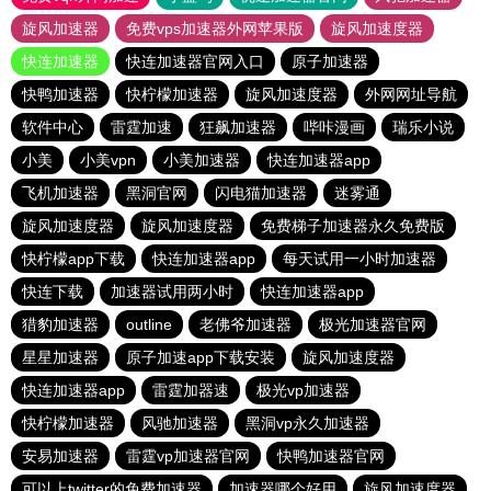
旋风加速器
免费vps加速器外网苹果版
旋风加速度器
快连加速器
快连加速器官网入口
原子加速器
快鸭加速器
快柠檬加速器
旋风加速度器
外网网址导航
软件中心
雷霆加速
狂飙加速器
哔咔漫画
瑞乐小说
小美
小美vpn
小美加速器
快连加速器app
飞机加速器
黑洞官网
闪电猫加速器
迷雾通
旋风加速度器
旋风加速度器
免费梯子加速器永久免费版
快柠檬app下载
快连加速器app
每天试用一小时加速器
快连下载
加速器试用两小时
快连加速器app
猎豹加速器
outline
老佛爷加速器
极光加速器官网
星星加速器
原子加速app下载安装
旋风加速度器
快连加速器app
雷霆加器速
极光vp加速器
快柠檬加速器
风驰加速器
黑洞vp永久加速器
安易加速器
雷霆vp加速器官网
快鸭加速器官网
可以上twitter的免费加速器
加速器哪个好用
旋风加速度器