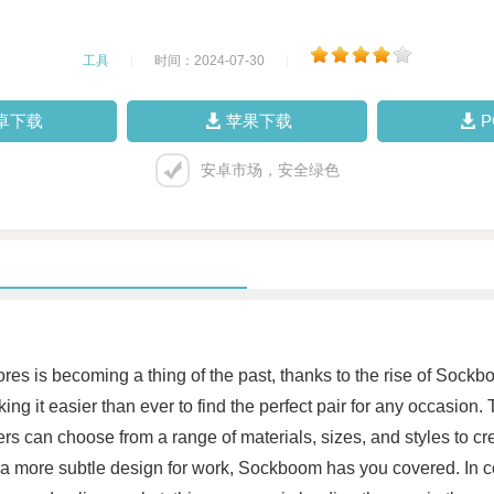
工具
|
时间：2024-07-30
|
卓下载
苹果下载
安卓市场，安全绿色
res is becoming a thing of the past, thanks to the rise of Sockb
king it easier than ever to find the perfect pair for any occasion
s can choose from a range of materials, sizes, and styles to creat
 or a more subtle design for work, Sockboom has you covered. In