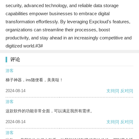
security, advanced technology, and reliable data storage
capabilities empower businesses to embrace digital
transformation effortlessly. By leveraging Expcloud's features,
organizations can streamline their processes, boost
productivity, and stay ahead in an increasingly competitive and
digitized world.#3#
评论
游客
梯子神器，ins随便看，美美哒！
2024-08-14
支持
[0]
反对
[0]
游客
这款软件的功能非常全面，可以满足我所有需求。
2024-08-14
支持
[0]
反对
[0]
游客