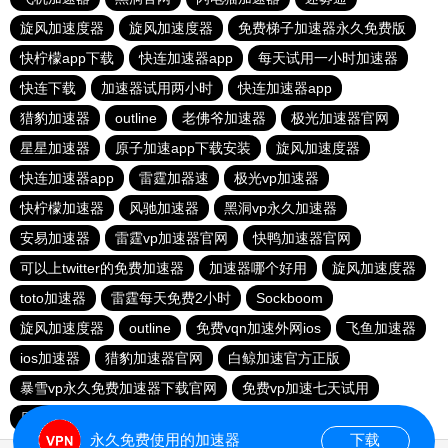
旋风加速度器
旋风加速度器
免费梯子加速器永久免费版
快柠檬app下载
快连加速器app
每天试用一小时加速器
快连下载
加速器试用两小时
快连加速器app
猎豹加速器
outline
老佛爷加速器
极光加速器官网
星星加速器
原子加速app下载安装
旋风加速度器
快连加速器app
雷霆加器速
极光vp加速器
快柠檬加速器
风驰加速器
黑洞vp永久加速器
安易加速器
雷霆vp加速器官网
快鸭加速器官网
可以上twitter的免费加速器
加速器哪个好用
旋风加速度器
toto加速器
雷霆每天免费2小时
Sockboom
旋风加速度器
outline
免费vqn加速外网ios
飞鱼加速器
ios加速器
猎豹加速器官网
白鲸加速官方正版
暴雪vp永久免费加速器下载官网
免费vp加速七天试用
原子加速器下载
酷通vp加速器
雷霆加器速
永久免费使用的加速器
下载