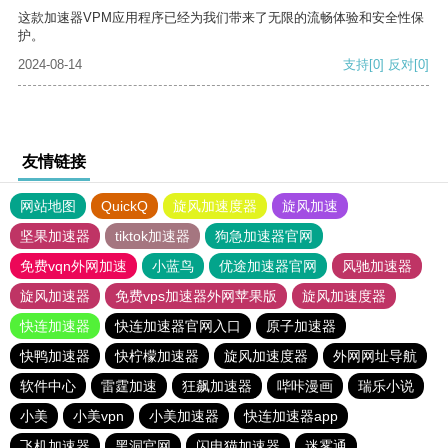
这款加速器VPM应用程序已经为我们带来了无限的流畅体验和安全性保
护。
2024-08-14
支持
[0]
反对
[0]
友情链接
网站地图
QuickQ
旋风加速度器
旋风加速
坚果加速器
tiktok加速器
狗急加速器官网
免费vqn外网加速
小蓝鸟
优途加速器官网
风驰加速器
旋风加速器
免费vps加速器外网苹果版
旋风加速度器
快连加速器
快连加速器官网入口
原子加速器
快鸭加速器
快柠檬加速器
旋风加速度器
外网网址导航
软件中心
雷霆加速
狂飙加速器
哔咔漫画
瑞乐小说
小美
小美vpn
小美加速器
快连加速器app
飞机加速器
黑洞官网
闪电猫加速器
迷雾通