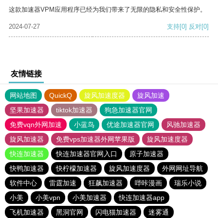
这款加速器VPM应用程序已经为我们带来了无限的隐私和安全性保护。
2024-07-27
支持
[0]
反对
[0]
友情链接
网站地图
QuickQ
旋风加速度器
旋风加速
坚果加速器
tiktok加速器
狗急加速器官网
免费vqn外网加速
小蓝鸟
优途加速器官网
风驰加速器
旋风加速器
免费vps加速器外网苹果版
旋风加速度器
快连加速器
快连加速器官网入口
原子加速器
快鸭加速器
快柠檬加速器
旋风加速度器
外网网址导航
软件中心
雷霆加速
狂飙加速器
哔咔漫画
瑞乐小说
小美
小美vpn
小美加速器
快连加速器app
飞机加速器
黑洞官网
闪电猫加速器
迷雾通