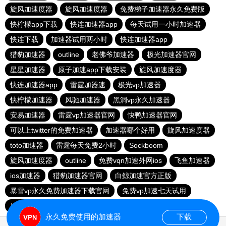
旋风加速度器
旋风加速度器
免费梯子加速器永久免费版
快柠檬app下载
快连加速器app
每天试用一小时加速器
快连下载
加速器试用两小时
快连加速器app
猎豹加速器
outline
老佛爷加速器
极光加速器官网
星星加速器
原子加速app下载安装
旋风加速度器
快连加速器app
雷霆加器速
极光vp加速器
快柠檬加速器
风驰加速器
黑洞vp永久加速器
安易加速器
雷霆vp加速器官网
快鸭加速器官网
可以上twitter的免费加速器
加速器哪个好用
旋风加速度器
toto加速器
雷霆每天免费2小时
Sockboom
旋风加速度器
outline
免费vqn加速外网ios
飞鱼加速器
ios加速器
猎豹加速器官网
白鲸加速官方正版
暴雪vp永久免费加速器下载官网
免费vp加速七天试用
原子加速器下载
酷通vp加速器
雷霆加器速
永久免费使用的加速器
下载