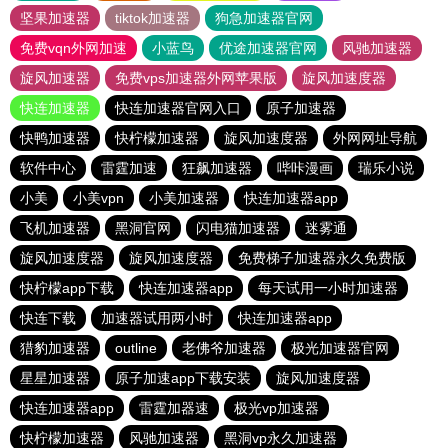
坚果加速器
tiktok加速器
狗急加速器官网
免费vqn外网加速
小蓝鸟
优途加速器官网
风驰加速器
旋风加速器
免费vps加速器外网苹果版
旋风加速度器
快连加速器
快连加速器官网入口
原子加速器
快鸭加速器
快柠檬加速器
旋风加速度器
外网网址导航
软件中心
雷霆加速
狂飙加速器
哔咔漫画
瑞乐小说
小美
小美vpn
小美加速器
快连加速器app
飞机加速器
黑洞官网
闪电猫加速器
迷雾通
旋风加速度器
旋风加速度器
免费梯子加速器永久免费版
快柠檬app下载
快连加速器app
每天试用一小时加速器
快连下载
加速器试用两小时
快连加速器app
猎豹加速器
outline
老佛爷加速器
极光加速器官网
星星加速器
原子加速app下载安装
旋风加速度器
快连加速器app
雷霆加器速
极光vp加速器
快柠檬加速器
风驰加速器
黑洞vp永久加速器