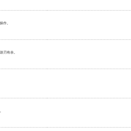
悉操作。
中游刃有余。
。