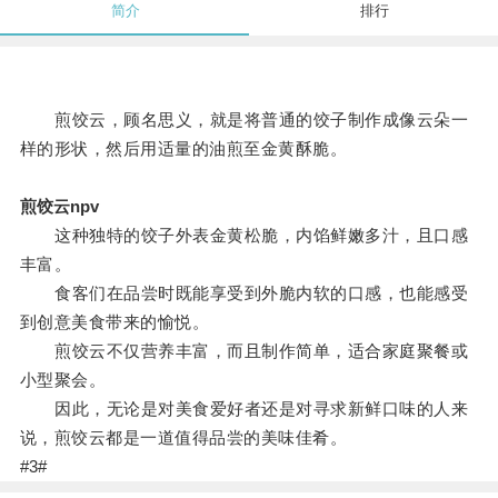
简介
排行
煎饺云，顾名思义，就是将普通的饺子制作成像云朵一
样的形状，然后用适量的油煎至金黄酥脆。
煎饺云npv
这种独特的饺子外表金黄松脆，内馅鲜嫩多汁，且口感
丰富。
食客们在品尝时既能享受到外脆内软的口感，也能感受
到创意美食带来的愉悦。
煎饺云不仅营养丰富，而且制作简单，适合家庭聚餐或
小型聚会。
因此，无论是对美食爱好者还是对寻求新鲜口味的人来
说，煎饺云都是一道值得品尝的美味佳肴。
#3#