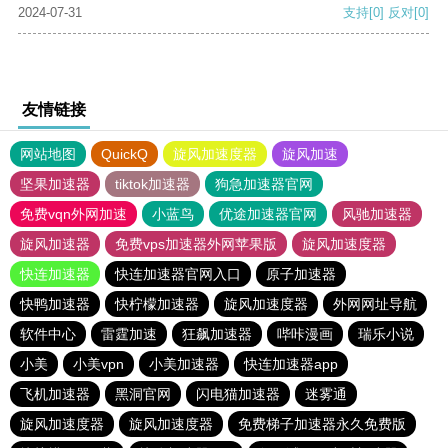
2024-07-31
支持
[0]
反对
[0]
友情链接
网站地图
QuickQ
旋风加速度器
旋风加速
坚果加速器
tiktok加速器
狗急加速器官网
免费vqn外网加速
小蓝鸟
优途加速器官网
风驰加速器
旋风加速器
免费vps加速器外网苹果版
旋风加速度器
快连加速器
快连加速器官网入口
原子加速器
快鸭加速器
快柠檬加速器
旋风加速度器
外网网址导航
软件中心
雷霆加速
狂飙加速器
哔咔漫画
瑞乐小说
小美
小美vpn
小美加速器
快连加速器app
飞机加速器
黑洞官网
闪电猫加速器
迷雾通
旋风加速度器
旋风加速度器
免费梯子加速器永久免费版