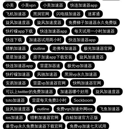
小美
小美vpn
小美加速器
快连加速器app
飞机加速器
黑洞官网
闪电猫加速器
迷雾通
旋风加速度器
旋风加速度器
免费梯子加速器永久免费版
快柠檬app下载
快连加速器app
每天试用一小时加速器
快连下载
加速器试用两小时
快连加速器app
猎豹加速器
outline
老佛爷加速器
极光加速器官网
星星加速器
原子加速app下载安装
旋风加速度器
快连加速器app
雷霆加器速
极光vp加速器
快柠檬加速器
风驰加速器
黑洞vp永久加速器
安易加速器
雷霆vp加速器官网
快鸭加速器官网
可以上twitter的免费加速器
加速器哪个好用
旋风加速度器
toto加速器
雷霆每天免费2小时
Sockboom
旋风加速度器
outline
免费vqn加速外网ios
飞鱼加速器
ios加速器
猎豹加速器官网
白鲸加速官方正版
暴雪vp永久免费加速器下载官网
免费vp加速七天试用