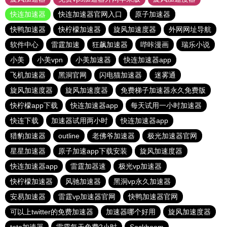
快连加速器
快连加速器官网入口
原子加速器
快鸭加速器
快柠檬加速器
旋风加速度器
外网网址导航
软件中心
雷霆加速
狂飙加速器
哔咔漫画
瑞乐小说
小美
小美vpn
小美加速器
快连加速器app
飞机加速器
黑洞官网
闪电猫加速器
迷雾通
旋风加速度器
旋风加速度器
免费梯子加速器永久免费版
快柠檬app下载
快连加速器app
每天试用一小时加速器
快连下载
加速器试用两小时
快连加速器app
猎豹加速器
outline
老佛爷加速器
极光加速器官网
星星加速器
原子加速app下载安装
旋风加速度器
快连加速器app
雷霆加器速
极光vp加速器
快柠檬加速器
风驰加速器
黑洞vp永久加速器
安易加速器
雷霆vp加速器官网
快鸭加速器官网
可以上twitter的免费加速器
加速器哪个好用
旋风加速度器