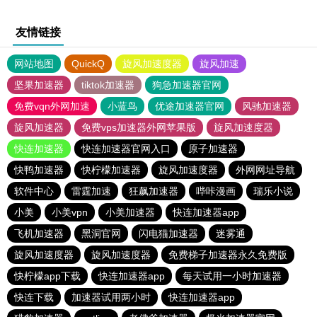
友情链接
网站地图
QuickQ
旋风加速度器
旋风加速
坚果加速器
tiktok加速器
狗急加速器官网
免费vqn外网加速
小蓝鸟
优途加速器官网
风驰加速器
旋风加速器
免费vps加速器外网苹果版
旋风加速度器
快连加速器
快连加速器官网入口
原子加速器
快鸭加速器
快柠檬加速器
旋风加速度器
外网网址导航
软件中心
雷霆加速
狂飙加速器
哔咔漫画
瑞乐小说
小美
小美vpn
小美加速器
快连加速器app
飞机加速器
黑洞官网
闪电猫加速器
迷雾通
旋风加速度器
旋风加速度器
免费梯子加速器永久免费版
快柠檬app下载
快连加速器app
每天试用一小时加速器
快连下载
加速器试用两小时
快连加速器app