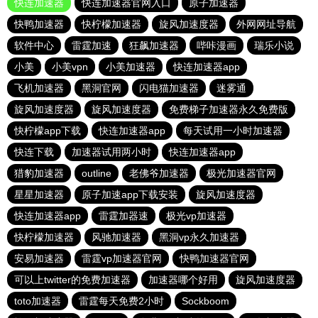
快连加速器
快连加速器官网入口
原子加速器
快鸭加速器
快柠檬加速器
旋风加速度器
外网网址导航
软件中心
雷霆加速
狂飙加速器
哔咔漫画
瑞乐小说
小美
小美vpn
小美加速器
快连加速器app
飞机加速器
黑洞官网
闪电猫加速器
迷雾通
旋风加速度器
旋风加速度器
免费梯子加速器永久免费版
快柠檬app下载
快连加速器app
每天试用一小时加速器
快连下载
加速器试用两小时
快连加速器app
猎豹加速器
outline
老佛爷加速器
极光加速器官网
星星加速器
原子加速app下载安装
旋风加速度器
快连加速器app
雷霆加器速
极光vp加速器
快柠檬加速器
风驰加速器
黑洞vp永久加速器
安易加速器
雷霆vp加速器官网
快鸭加速器官网
可以上twitter的免费加速器
加速器哪个好用
旋风加速度器
toto加速器
雷霆每天免费2小时
Sockboom