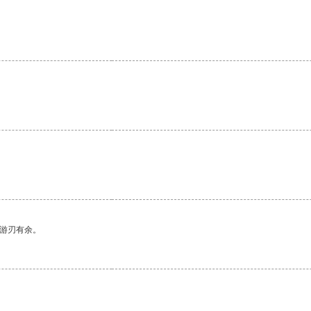
。
中游刃有余。