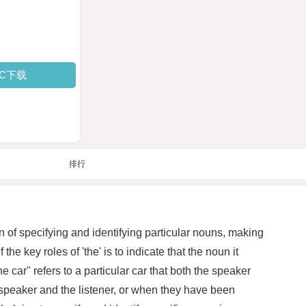
PC下载
排行
n of specifying and identifying particular nouns, making
key roles of 'the' is to indicate that the noun it
 car" refers to a particular car that both the speaker
e speaker and the listener, or when they have been