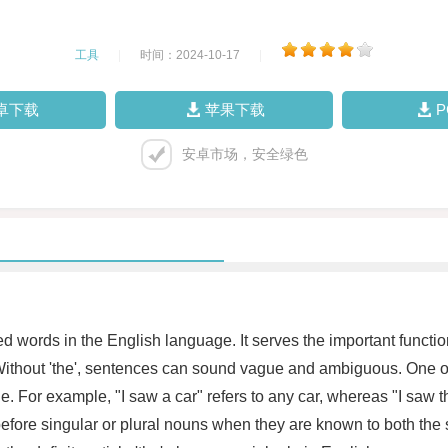
工具
|
时间：2024-10-17
|
卓下载
苹果下载
安卓市场，安全绿色
ed words in the English language. It serves the important functio
out 'the', sentences can sound vague and ambiguous. One of the 
. For example, "I saw a car" refers to any car, whereas "I saw the
ed before singular or plural nouns when they are known to both th