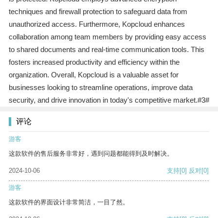
techniques and firewall protection to safeguard data from
unauthorized access. Furthermore, Kopcloud enhances
collaboration among team members by providing easy access
to shared documents and real-time communication tools. This
fosters increased productivity and efficiency within the
organization. Overall, Kopcloud is a valuable asset for
businesses looking to streamline operations, improve data
security, and drive innovation in today's competitive market.#3#
评论
游客
这款软件的售后服务非常好，遇到问题都能得到及时解决。
2024-10-06
支持
[0]
反对
[0]
游客
这款软件的界面设计非常简洁，一目了然。