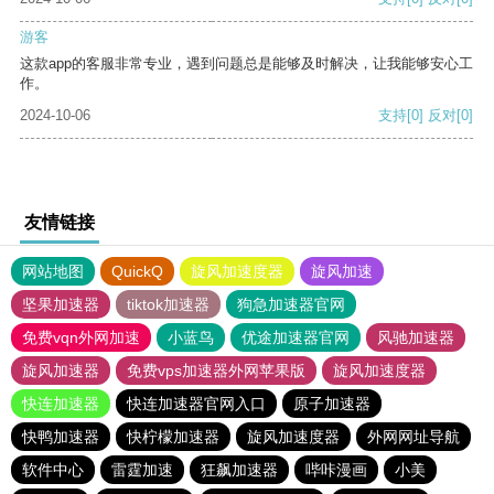
游客
这款app的客服非常专业，遇到问题总是能够及时解决，让我能够安心工
作。
2024-10-06
支持
[0]
反对
[0]
友情链接
网站地图
QuickQ
旋风加速度器
旋风加速
坚果加速器
tiktok加速器
狗急加速器官网
免费vqn外网加速
小蓝鸟
优途加速器官网
风驰加速器
旋风加速器
免费vps加速器外网苹果版
旋风加速度器
快连加速器
快连加速器官网入口
原子加速器
快鸭加速器
快柠檬加速器
旋风加速度器
外网网址导航
软件中心
雷霆加速
狂飙加速器
哔咔漫画
小美