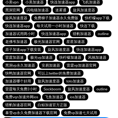
小美vpn
小美加速器
快连加速器app
飞机加速器
黑洞官网
闪电猫加速器
迷雾通
旋风加速度器
旋风加速度器
免费梯子加速器永久免费版
快柠檬app下载
快连加速器app
每天试用一小时加速器
快连下载
加速器试用两小时
快连加速器app
猎豹加速器
outline
老佛爷加速器
极光加速器官网
星星加速器
原子加速app下载安装
旋风加速度器
快连加速器app
雷霆加器速
极光vp加速器
快柠檬加速器
风驰加速器
黑洞vp永久加速器
安易加速器
雷霆vp加速器官网
快鸭加速器官网
可以上twitter的免费加速器
加速器哪个好用
旋风加速度器
toto加速器
雷霆每天免费2小时
Sockboom
旋风加速度器
outline
免费vqn加速外网ios
飞鱼加速器
ios加速器
猎豹加速器官网
白鲸加速官方正版
暴雪vp永久免费加速器下载官网
免费vp加速七天试用