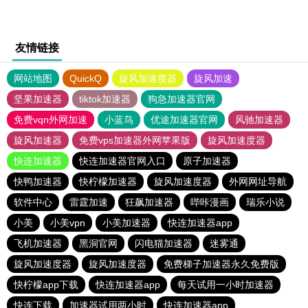
友情链接
网站地图
QuickQ
旋风加速度器
旋风加速
坚果加速器
tiktok加速器
狗急加速器官网
免费vqn外网加速
小蓝鸟
优途加速器官网
风驰加速器
旋风加速器
免费vps加速器外网苹果版
旋风加速度器
快连加速器
快连加速器官网入口
原子加速器
快鸭加速器
快柠檬加速器
旋风加速度器
外网网址导航
软件中心
雷霆加速
狂飙加速器
哔咔漫画
瑞乐小说
小美
小美vpn
小美加速器
快连加速器app
飞机加速器
黑洞官网
闪电猫加速器
迷雾通
旋风加速度器
旋风加速度器
免费梯子加速器永久免费版
快柠檬app下载
快连加速器app
每天试用一小时加速器
快连下载
加速器试用两小时
快连加速器app