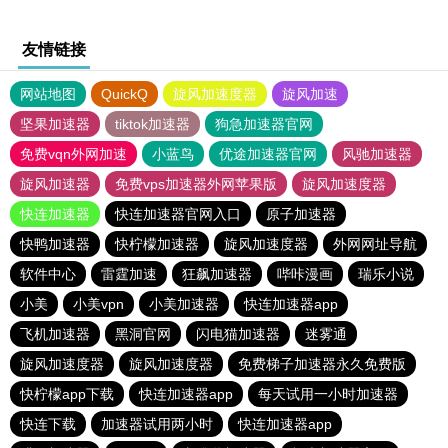
友情链接
网站地图
QuickQ
旋风加速度器
旋风加速
坚果加速器
tiktok加速器
狗急加速器官网
免费vqn外网加速
小蓝鸟
优途加速器官网
风驰加速器
旋风加速器
免费vps加速器外网苹果版
旋风加速度器
快连加速器
快连加速器官网入口
原子加速器
快鸭加速器
快柠檬加速器
旋风加速度器
外网网址导航
软件中心
雷霆加速
狂飙加速器
哔咔漫画
瑞乐小说
小美
小美vpn
小美加速器
快连加速器app
飞机加速器
黑洞官网
闪电猫加速器
迷雾通
旋风加速度器
旋风加速度器
免费梯子加速器永久免费版
快柠檬app下载
快连加速器app
每天试用一小时加速器
快连下载
加速器试用两小时
快连加速器app