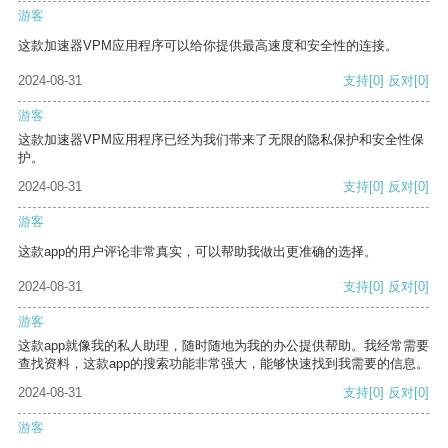
游客
这款加速器VPM应用程序可以给你提供最高速度和安全性的连接。
2024-08-31
支持
[0]
反对
[0]
游客
这款加速器VPM应用程序已经为我们带来了无限的隐私保护和安全性保
护。
2024-08-31
支持
[0]
反对
[0]
游客
这款app的用户评论非常真实，可以帮助我做出更准确的选择。
2024-08-31
支持
[0]
反对
[0]
游客
这款app就像我的私人助理，随时随地为我的办公提供帮助。我经常需要
查找资料，这款app的搜索功能非常强大，能够快速找到我需要的信息。
2024-08-31
支持
[0]
反对
[0]
游客