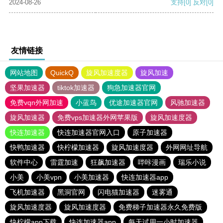
2024-08-26
支持
[0]
反对
[0]
友情链接
网站地图
QuickQ
旋风加速度器
旋风加速
坚果加速器
tiktok加速器
狗急加速器官网
免费vqn外网加速
小蓝鸟
优途加速器官网
风驰加速器
旋风加速器
免费vps加速器外网苹果版
旋风加速度器
快连加速器
快连加速器官网入口
原子加速器
快鸭加速器
快柠檬加速器
旋风加速度器
外网网址导航
软件中心
雷霆加速
狂飙加速器
哔咔漫画
瑞乐小说
小美
小美vpn
小美加速器
快连加速器app
飞机加速器
黑洞官网
闪电猫加速器
迷雾通
旋风加速度器
旋风加速度器
免费梯子加速器永久免费版
快柠檬app下载
快连加速器app
每天试用一小时加速器