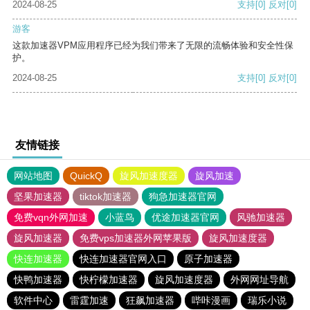
2024-08-25
支持
[0]
反对
[0]
游客
这款加速器VPM应用程序已经为我们带来了无限的流畅体验和安全性保
护。
2024-08-25
支持
[0]
反对
[0]
友情链接
网站地图
QuickQ
旋风加速度器
旋风加速
坚果加速器
tiktok加速器
狗急加速器官网
免费vqn外网加速
小蓝鸟
优途加速器官网
风驰加速器
旋风加速器
免费vps加速器外网苹果版
旋风加速度器
快连加速器
快连加速器官网入口
原子加速器
快鸭加速器
快柠檬加速器
旋风加速度器
外网网址导航
软件中心
雷霆加速
狂飙加速器
哔咔漫画
瑞乐小说