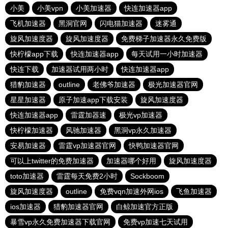
小美
小美vpn
小美加速器
快连加速器app
飞机加速器
黑洞官网
闪电猫加速器
迷雾通
旋风加速度器
旋风加速度器
免费梯子加速器永久免费版
快柠檬app下载
快连加速器app
每天试用一小时加速器
快连下载
加速器试用两小时
快连加速器app
猎豹加速器
outline
老佛爷加速器
极光加速器官网
星星加速器
原子加速app下载安装
旋风加速度器
快连加速器app
雷霆加器速
极光vp加速器
快柠檬加速器
风驰加速器
黑洞vp永久加速器
安易加速器
雷霆vp加速器官网
快鸭加速器官网
可以上twitter的免费加速器
加速器哪个好用
旋风加速度器
toto加速器
雷霆每天免费2小时
Sockboom
旋风加速度器
outline
免费vqn加速外网ios
飞鱼加速器
ios加速器
猎豹加速器官网
白鲸加速官方正版
暴雪vp永久免费加速器下载官网
免费vp加速七天试用