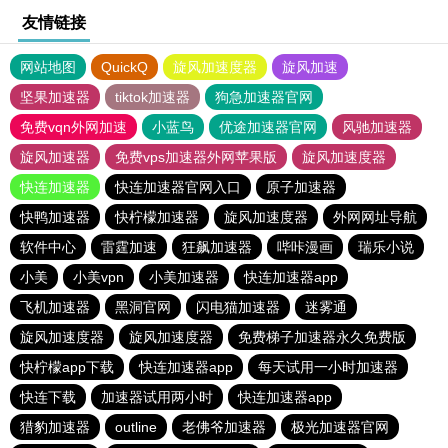
友情链接
网站地图
QuickQ
旋风加速度器
旋风加速
坚果加速器
tiktok加速器
狗急加速器官网
免费vqn外网加速
小蓝鸟
优途加速器官网
风驰加速器
旋风加速器
免费vps加速器外网苹果版
旋风加速度器
快连加速器
快连加速器官网入口
原子加速器
快鸭加速器
快柠檬加速器
旋风加速度器
外网网址导航
软件中心
雷霆加速
狂飙加速器
哔咔漫画
瑞乐小说
小美
小美vpn
小美加速器
快连加速器app
飞机加速器
黑洞官网
闪电猫加速器
迷雾通
旋风加速度器
旋风加速度器
免费梯子加速器永久免费版
快柠檬app下载
快连加速器app
每天试用一小时加速器
快连下载
加速器试用两小时
快连加速器app
猎豹加速器
outline
老佛爷加速器
极光加速器官网