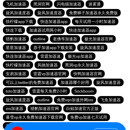
飞机加速器
黑洞官网
闪电猫加速器
迷雾通
旋风加速度器
旋风加速度器
免费梯子加速器永久免费版
快柠檬app下载
快连加速器app
每天试用一小时加速器
快连下载
加速器试用两小时
快连加速器app
猎豹加速器
outline
老佛爷加速器
极光加速器官网
星星加速器
原子加速app下载安装
旋风加速度器
快连加速器app
雷霆加器速
极光vp加速器
快柠檬加速器
风驰加速器
黑洞vp永久加速器
安易加速器
雷霆vp加速器官网
快鸭加速器官网
可以上twitter的免费加速器
加速器哪个好用
旋风加速度器
toto加速器
雷霆每天免费2小时
Sockboom
旋风加速度器
outline
免费vqn加速外网ios
飞鱼加速器
ios加速器
猎豹加速器官网
白鲸加速官方正版
暴雪vp永久免费加速器下载官网
免费vp加速七天试用
原子加速器下载
酷通vp加速器
雷霆加器速