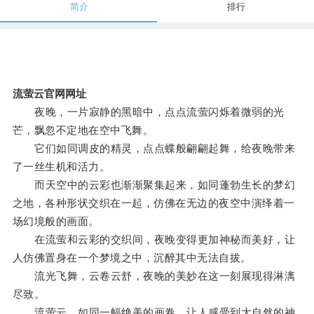
简介
排行
流萤云官网网址
夜晚，一片寂静的黑暗中，点点流萤闪烁着微弱的光
芒，飘忽不定地在空中飞舞。
它们如同调皮的精灵，点点蝶般翩翩起舞，给夜晚带来
了一丝生机和活力。
而天空中的云彩也渐渐聚集起来，如同蓬勃生长的梦幻
之地，各种形状交织在一起，仿佛在无边的夜空中演绎着一
场幻境般的画面。
在流萤和云彩的交织间，夜晚变得更加神秘而美好，让
人仿佛置身在一个梦境之中，沉醉其中无法自拔。
流光飞舞，云卷云舒，夜晚的美妙在这一刻展现得淋漓
尽致。
流萤云，如同一幅绝美的画卷，让人感受到大自然的神