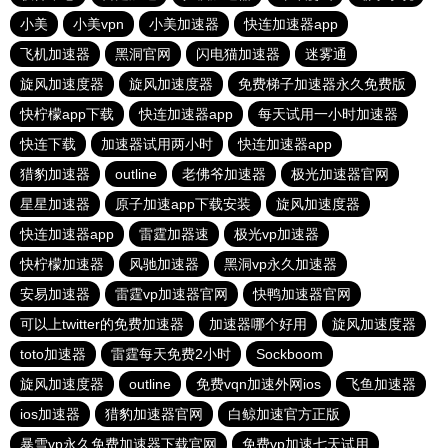
小美
小美vpn
小美加速器
快连加速器app
飞机加速器
黑洞官网
闪电猫加速器
迷雾通
旋风加速度器
旋风加速度器
免费梯子加速器永久免费版
快柠檬app下载
快连加速器app
每天试用一小时加速器
快连下载
加速器试用两小时
快连加速器app
猎豹加速器
outline
老佛爷加速器
极光加速器官网
星星加速器
原子加速app下载安装
旋风加速度器
快连加速器app
雷霆加器速
极光vp加速器
快柠檬加速器
风驰加速器
黑洞vp永久加速器
安易加速器
雷霆vp加速器官网
快鸭加速器官网
可以上twitter的免费加速器
加速器哪个好用
旋风加速度器
toto加速器
雷霆每天免费2小时
Sockboom
旋风加速度器
outline
免费vqn加速外网ios
飞鱼加速器
ios加速器
猎豹加速器官网
白鲸加速官方正版
暴雪vp永久免费加速器下载官网
免费vp加速七天试用