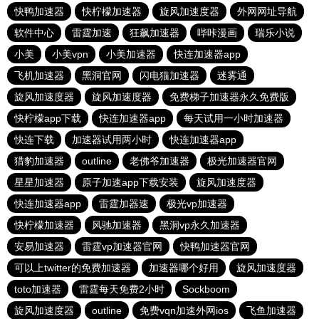
快鸭加速器
快柠檬加速器
旋风加速度器
外网网址导航
软件中心
雷霆加速
狂飙加速器
哔咔漫画
瑞乐小说
小美
小美vpn
小美加速器
快连加速器app
飞机加速器
黑洞官网
闪电猫加速器
迷雾通
旋风加速度器
旋风加速度器
免费梯子加速器永久免费版
快柠檬app下载
快连加速器app
每天试用一小时加速器
快连下载
加速器试用两小时
快连加速器app
猎豹加速器
outline
老佛爷加速器
极光加速器官网
星星加速器
原子加速app下载安装
旋风加速度器
快连加速器app
雷霆加器速
极光vp加速器
快柠檬加速器
风驰加速器
黑洞vp永久加速器
安易加速器
雷霆vp加速器官网
快鸭加速器官网
可以上twitter的免费加速器
加速器哪个好用
旋风加速度器
toto加速器
雷霆每天免费2小时
Sockboom
旋风加速度器
outline
免费vqn加速外网ios
飞鱼加速器