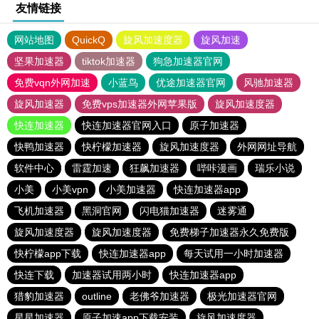
友情链接
网站地图
QuickQ
旋风加速度器
旋风加速
坚果加速器
tiktok加速器
狗急加速器官网
免费vqn外网加速
小蓝鸟
优途加速器官网
风驰加速器
旋风加速器
免费vps加速器外网苹果版
旋风加速度器
快连加速器
快连加速器官网入口
原子加速器
快鸭加速器
快柠檬加速器
旋风加速度器
外网网址导航
软件中心
雷霆加速
狂飙加速器
哔咔漫画
瑞乐小说
小美
小美vpn
小美加速器
快连加速器app
飞机加速器
黑洞官网
闪电猫加速器
迷雾通
旋风加速度器
旋风加速度器
免费梯子加速器永久免费版
快柠檬app下载
快连加速器app
每天试用一小时加速器
快连下载
加速器试用两小时
快连加速器app
猎豹加速器
outline
老佛爷加速器
极光加速器官网
星星加速器
原子加速app下载安装
旋风加速度器