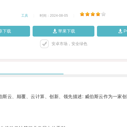
工具
|
时间：2024-08-05
|
卓下载
苹果下载
安卓市场，安全绿色
斯云、颠覆、云计算、创新、领先描述: 威伯斯云作为一家