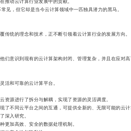
在推动云计算行业发展中的贡献。
常见，但它却是当今云计算领域中一匹独具潜力的黑马。
覆传统的理念和技术，正不断引领着云计算行业的发展方向。
们意识到现有的云计算架构封闭、管理复杂，并且在应对高
灵活和可靠的云计算平台。
云资源进行了拆分与解耦，实现了资源的灵活调度。
了不同云平台之间的互通，可提供全新的、无限可能的云计
了深入研究。
种更加高效、安全的数据处理机制。