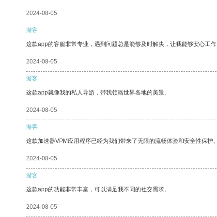
2024-08-05
游客
这款app的客服非常专业，遇到问题总是能够及时解决，让我能够安心工作
2024-08-05
游客
这款app就像我的私人导游，带我领略世界各地的美景。
2024-08-05
游客
这款加速器VPM应用程序已经为我们带来了无限的流畅体验和安全性保护
2024-08-05
游客
这款app的功能非常丰富，可以满足我不同的社交需求。
2024-08-05