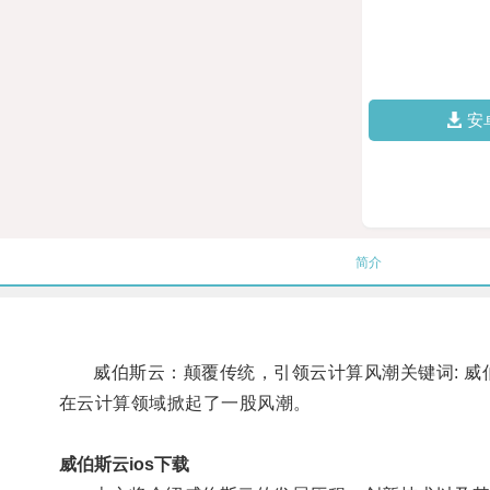
安
简介
威伯斯云：颠覆传统，引领云计算风潮关键词: 威伯
在云计算领域掀起了一股风潮。
威伯斯云ios下载