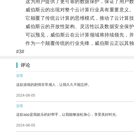
这为用户提供了更可靠的数据保护，保证了用户数
威伯斯云的出现对整个云计算行业具有重要意义
它颠覆了传统云计算的思维模式，推动了云计算技
威伯斯云的开放性架构、灵活性以及数据安全保护
可以预见，威伯斯云在云计算领域将持续领先，并
作为一个颠覆传统的行业先锋，威伯斯云正以其独特
#3#
评论
游客
这款游戏的剧情非常感人，让我久久不能忘怀。
2024-08-05
游客
这款app是我娱乐的好帮手，让我能够放松身心，享受美好时光。
2024-08-05