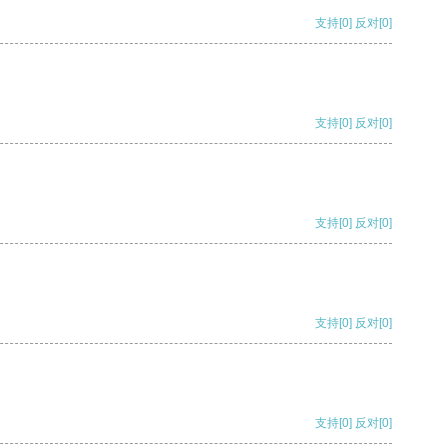
支持
[0]
反对
[0]
支持
[0]
反对
[0]
支持
[0]
反对
[0]
支持
[0]
反对
[0]
支持
[0]
反对
[0]