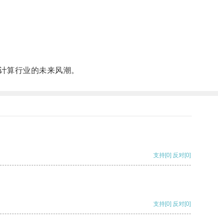
计算行业的未来风潮。
支持
[0]
反对
[0]
支持
[0]
反对
[0]