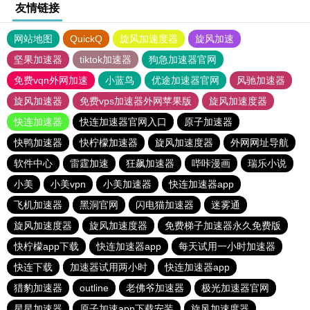
友情链接
网站地图
QuickQ
旋风加速度器
旋风加速
坚果加速器
tiktok加速器
狗急加速器官网
免费vqn外网加速
小蓝鸟
优途加速器官网
风驰加速器
旋风加速器
免费vps加速器外网苹果版
旋风加速度器
快连加速器
快连加速器官网入口
原子加速器
快鸭加速器
快柠檬加速器
旋风加速度器
外网网址导航
软件中心
雷霆加速
狂飙加速器
哔咔漫画
瑞乐小说
小美
小美vpn
小美加速器
快连加速器app
飞机加速器
黑洞官网
闪电猫加速器
迷雾通
旋风加速度器
旋风加速度器
免费梯子加速器永久免费版
快柠檬app下载
快连加速器app
每天试用一小时加速器
快连下载
加速器试用两小时
快连加速器app
猎豹加速器
outline
老佛爷加速器
极光加速器官网
星星加速器
原子加速app下载安装
旋风加速度器